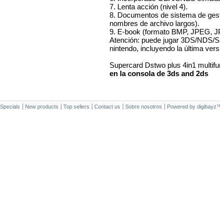
34,00 €
7. Lenta acción (nivel 4).
Sale 2375
8. Documentos de sistema de gestió
nombres de archivo largos).
9. E-book (formato BMP, JPEG, J
ACE 3DS
Atención: puede jugar 3DS/NDS/S
PLUS
nintendo, incluyendo la última vers
7,50 €
Sale 1542
Supercard Dstwo plus 4in1 multifu
en la consola de 3ds and 2ds
Specials
New products
Top sellers
Contact us
Sobre nosotros
Powered by
digibayz