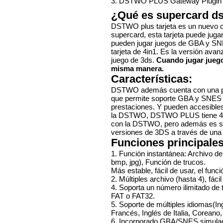
3. DSTWO PLUS Gateway Plugin
Nuevo...
34,00 €
¿Qué es supercard d
Sale 2375
DSTWO plus tarjeta es un nuevo c
supercard, esta tarjeta puede juga
pueden jugar juegos de GBA y SNE
ACE 3DS
tarjeta de 4in1. Es la versión avan
PLUS
juego de 3ds.
Cuando jugar juego 
7,50 €
Sale 1542
misma manera.
Características:
R4i gold 3DS
DSTWO además cuenta con una po
RTS
que permite soporte GBA y SNES j
19,80 €
prestaciones. Y pueden accesible
Sale 5701
la DSTWO, DSTWO PLUS tiene 4 x
con la DSTWO, pero además es s
SKY3DS+
versiones de 3DS a través de una 
(Sky3DS...
Funciones principales
45,90 €
Sale 4230
1. Función instantánea: Archivo de
bmp, jpg), Función de trucos.
Más estable, fácil de usar, el fun
Nintendo
2. Múltiples archivo (hasta 4), fác
Switch...
4. Soporta un número ilimitado d
48,50 €
FAT o FAT32.
Sale 2913
5. Soporte de múltiples idiomas(Ing
Francés, Inglés de Italia, Corean
Nuevo...
6. Incorporado GBA/SNES simulad