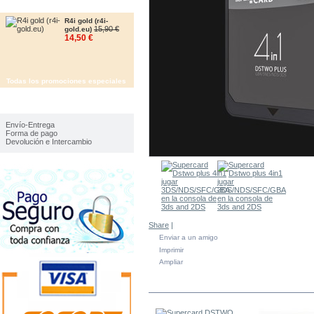
OFERTAS
R4i gold (r4i-
15,90 €
gold.eu)
14,50 €
Todas los promociones especiales
IMFORMACIÓN
Envío-Entrega
Forma de pago
Devolución e Intercambio
Share
|
Enviar a un amigo
Imprimir
Ampliar
EN LA MISMA CATEGORÍA