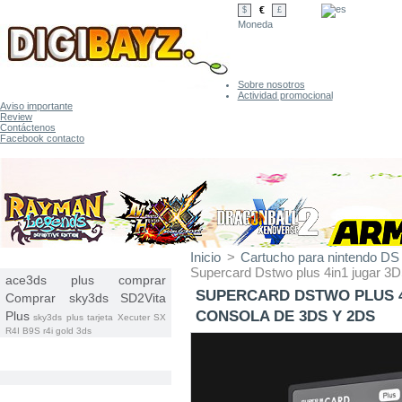
€
$
£
Moneda
Sobre nosotros
Actividad promocional
Aviso importante
Review
Contáctenos
Facebook contacto
Inicio
>
Cartucho para nintendo DS 
ETIQUETAS
Supercard Dstwo plus 4in1 jugar 
ace3ds plus comprar
SUPERCARD DSTWO PLUS 4
Comprar sky3ds
SD2Vita
CONSOLA DE 3DS Y 2DS
Plus
sky3ds plus tarjeta
Xecuter SX
R4I B9S
r4i gold 3ds
CATEGORÍAS