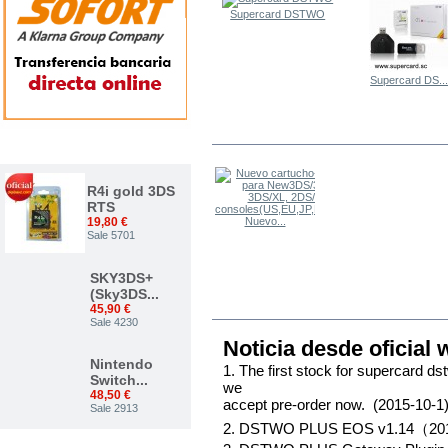
Supercard DSTWO
Supercard DS..
LOS OTROS COMPRARON
TOP VENTAS
R4i gold 3DS
RTS
Nuevo...
19,80 €
Sale 5701
SKY3DS+
(Sky3DS...
MÁS
45,90 €
Sale 4230
Noticia desde oficial 
Nintendo
1. The first stock for supercard d
Switch...
we
48,50 €
accept pre-order now. (2015-10-1
Sale 2913
2. DSTWO PLUS EOS v1.14（20