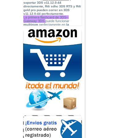
soportar 3DS v11.12.0-44
directamente, R4i sdhc 3DS RTS y R4i
gold pro pueden correr en 3DS
v11.12.0-44 perfectamente.
La primera flashcard de 3DS--
Gateway 3DS,
puede funcionar
multirom
perfectamente en
la
versión 4.5-9.2 de 3DS
,ahora está
disponible en nuestra tienda, puede
descargar
Firmware
GW 3.7
“Ultra” Public BETA
.
(
15/01/2016
)
Cobra Ode DMC
. el accesario de
PS3,y somos el distribuidor oficial de
Cobra Ode
Somos distribuidor oficial de
Ace3DS
PLUS
, tenemos 20 pcs de muestras,
¿si lo quiere? contacto con nosotros.
Recién llegadas:las carcasas para
iphone 8, iphoneX, iphons 8
plus,
iphone 7/7plus
, iPhone 6/6s/6
plus/6s plus y Samsung!
E3 Flasher
,el mejor accesorio de PS3!