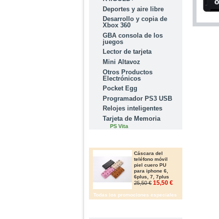
Deportes y aire libre
Desarrollo y copia de
Xbox 360
GBA consola de los
juegos
Lector de tarjeta
Mini Altavoz
Otros Productos
Electrónicos
Pocket Egg
Programador PS3 USB
Relojes inteligentes
Tarjeta de Memoria
PS Vita
OFERTAS
Cáscara del
teléfono móvil
piel cuero PU
para iphone 6,
6plus, 7, 7plus
15,50 €
25,50 €
Todas los promociones especiales
IMFORMACIÓN