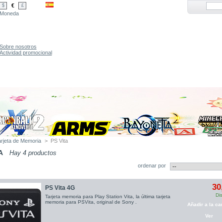
€
$
£
Moneda
Sobre nosotros
Actividad promocional
arjeta de Memoria
>
PS Vita
A
Hay 4 productos
ordenar por
30
PS Vita 4G
Di
Tarjeta memoria para Play Station Vita, la última tarjeta
memoria para PSVita, original de Sony .
Añadir a la car
Ver