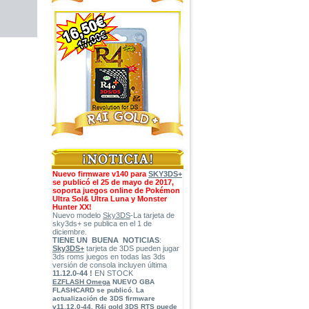
Nuevo firmware v140 para
SKY3DS+
se publicó el 25 de mayo de 2017,
soporta juegos online de Pokémon
Ultra Sol& Ultra Luna y Monster
Hunter XX!
Nuevo modelo
Sky3DS
-La tarjeta de
sky3ds+ se publica en el 1 de
diciembre.
TIENE UN BUENA NOTICIAS
:
Sky3DS+
tarjeta de 3DS pueden jugar
3ds roms juegos en todas las 3ds
versión de consola incluyen última
11.12.0-44 !
EN STOCK
EZFLASH Omega
NUEVO GBA
FLASHCARD
se publicó. La
actualización de
3DS firmware
v11.12.0-44
,
R4i gold 3DS RTS
puede