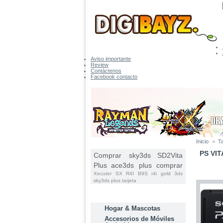
Aviso importante
Review
Contáctenos
Facebook contacto
Inicio
>
T
ETIQUETAS
PS VIT
Comprar sky3ds
SD2Vita
Plus
ace3ds plus comprar
Xecuter SX
R4I B9S
r4i gold 3ds
sky3ds plus tarjeta
CATEGORÍAS
Hogar & Mascotas
Accesorios de Móviles