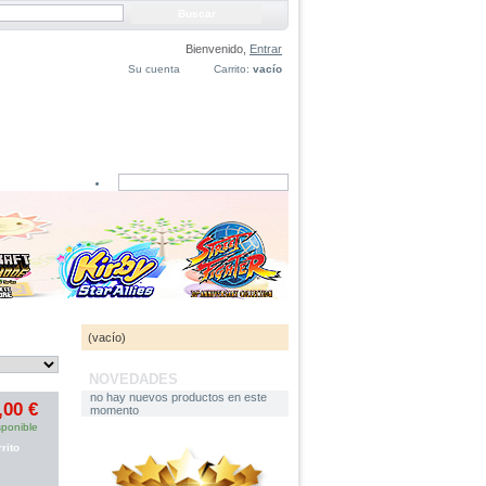
Bienvenido,
Entrar
Su cuenta
Carrito:
vacío
CARRITO
(vacío)
NOVEDADES
no hay nuevos productos en este
,00 €
momento
sponible
rito