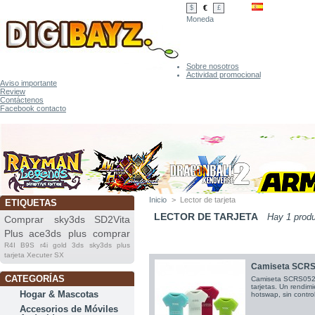
€
$
£
Moneda
Sobre nosotros
Actividad promocional
Aviso importante
Review
Contáctenos
Facebook contacto
Inicio
>
Lector de tarjeta
ETIQUETAS
LECTOR DE TARJETA
Hay 1 prod
Comprar sky3ds
SD2Vita
Plus
ace3ds plus comprar
R4I B9S
r4i gold 3ds
sky3ds plus
tarjeta
Xecuter SX
Camiseta SCRS05
CATEGORÍAS
Camiseta SCRS052 a
tarjetas. Un rendimi
Hogar & Mascotas
hotswap, sin contro
Accesorios de Móviles