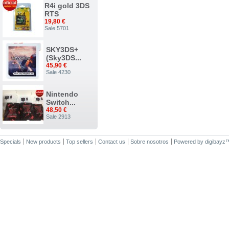
R4i gold 3DS
RTS
19,80 €
Sale 5701
SKY3DS+
(Sky3DS...
45,90 €
Sale 4230
Nintendo
Switch...
48,50 €
Sale 2913
Nuevo...
Specials
New products
Top sellers
Contact us
Sobre nosotros
Powered by
digibayz
34,00 €
Sale 2375
ACE 3DS
PLUS
7,50 €
Sale 1542
R4i gold 3DS