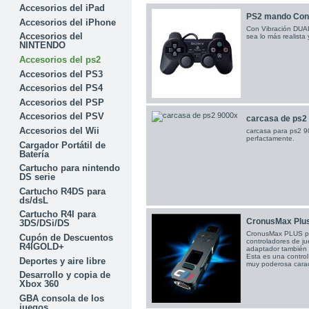
Accesorios del iPad
PS2 mando Contr
Accesorios del iPhone
Con Vibración DUA
Accesorios del
sea lo más realista
NINTENDO
Accesorios del ps2
Accesorios del PS3
Accesorios del PS4
Accesorios del PSP
Accesorios del PSV
carcasa de ps2
Accesorios del Wii
carcasa para ps2 9
perfactamente.
Cargador Portátil de
Batería
Cartucho para nintendo
DS serie
Cartucho R4DS para
ds/dsL
Cartucho R4I para
CronusMax Plus 
3DS/DSi/DS
CronusMax PLUS pue
Cupón de Descuentos
controladores de j
R4IGOLD+
adaptador también 
Esta es una control
Deportes y aire libre
muy poderosa caract
Desarrollo y copia de
Xbox 360
GBA consola de los
juegos