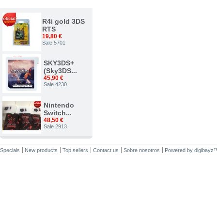
TOP VENTAS
R4i gold 3DS
RTS
19,80 €
Sale 5701
SKY3DS+
(Sky3DS...
45,90 €
Sale 4230
Nintendo
Switch...
48,50 €
Sale 2913
Nuevo...
Specials
New products
Top sellers
Contact us
Sobre nosotros
Powered by
digibayz
34,00 €
Sale 2375
ACE 3DS
PLUS
7,50 €
Sale 1542