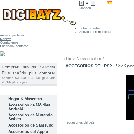
€
$
£
Moneda
Sobre nosotros
Actividad promocional
Aviso importante
Review
Contáctenos
Facebook contacto
Inicio
>
Accesorios del ps2
ETIQUETAS
ACCESORIOS DEL PS2
Hay 6 pro
Comprar sky3ds
SD2Vita
Plus
ace3ds plus comprar
Xecuter SX
R4I B9S
r4i gold 3ds
sky3ds plus tarjeta
CATEGORÍAS
Hogar & Mascotas
Accesorios de Móviles
Android
Accesorios de Nintendo
Switch
accesorios del ps2
Accesorios de Samsung
Accesorios del Apple