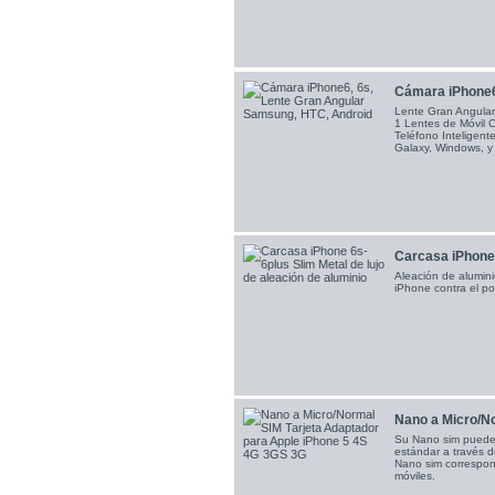
R4i gold 3DS
RTS
19,80 €
Sale 5701
Cámara iPhone6,
SKY3DS+
Lente Gran Angular
(Sky3DS...
1 Lentes de Móvil 
Teléfono Inteligen
45,90 €
Galaxy, Windows, y
Sale 4230
Nintendo
Switch...
48,50 €
Sale 2913
Carcasa iPhone 
Aleación de alumini
iPhone contra el po
Nuevo...
34,00 €
Sale 2375
ACE 3DS
PLUS
Nano a Micro/No
7,50 €
Su Nano sim puede 
Sale 1542
estándar a través 
Nano sim correspond
móviles.