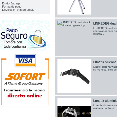
Envío-Entrega
Forma de pago
Devolución e Intercambio
LINKEDEG dual s
LINKEDEG dual shock
controlador para ap
jailbreak.
Lunatik silicon
lunatik silicona wat
su muñeca. solo so
Lunatik alumini
Lunatik aluminia wa
muñeca por bando, 
TOP VENTAS