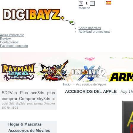
€
$
£
Moneda
Sobre nosotros
Actividad promocional
Aviso importante
Review
Contáctenos
Facebook contacto
Inicio
>
Accesorios del Apple
ETIQUETAS
ACCESORIOS DEL APPLE
Hay 15
SD2Vita Plus
ace3ds plus
comprar
Comprar sky3ds
r4i
gold 3ds
sky3ds plus tarjeta
Xecuter
SX
R4I B9S
CATEGORÍAS
Hogar & Mascotas
Accesorios de Móviles