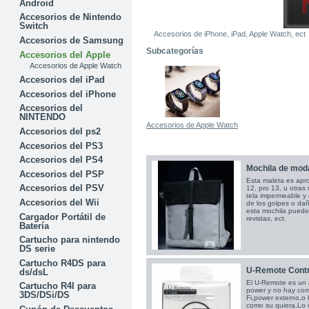
Android
Accesorios de Nintendo
Switch
Accesorios de iPhone, iPad, Apple Watch, ect
Accesorios de Samsung
Subcategorías
Accesorios del Apple
Accesorios de Apple Watch
Accesorios del iPad
Accesorios del iPhone
Accesorios del
NINTENDO
Accesorios de Apple Watch
Accesorios del ps2
Accesorios del PS3
Accesorios del PS4
Mochila de moda
Accesorios del PSP
Esta maleta es apr
Accesorios del PSV
12, pro 13, u otra
tela impermeable y 
Accesorios del Wii
de los golpes o da
esta mochila puede 
Cargador Portátil de
revistas, ect.
Batería
Cartucho para nintendo
DS serie
Cartucho R4DS para
U-Remote Contr
ds/dsL
El U-Remote es un 
Cartucho R4I para
power y no hay com
3DS/DSi/DS
Fi,power externo,o 
como su quiera.Lo 