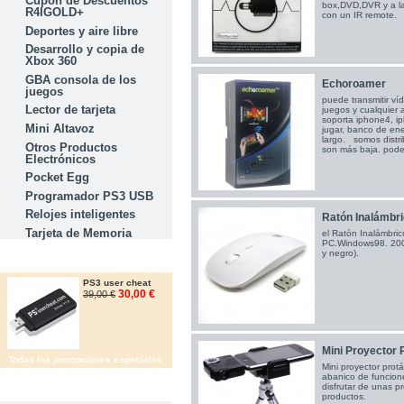
Cupón de Descuentos
box,DVD,DVR y a la
R4IGOLD+
con un IR remote.
Deportes y aire libre
Desarrollo y copia de
Xbox 360
GBA consola de los
Echoroamer
juegos
puede transmitir ví
Lector de tarjeta
juegos y cualquier a
soporta iphone4, ip
Mini Altavoz
jugar, banco de en
largo. somos distri
Otros Productos
son más baja. pode
Electrónicos
Pocket Egg
Programador PS3 USB
Relojes inteligentes
Ratón Inalámbr
Tarjeta de Memoria
el Ratón Inalámbri
PC.Windows98. 200
y negro).
OFERTAS
PS3 user cheat
30,00 €
39,00 €
Mini Proyector P
Todas los promociones especiales
Mini proyector protá
abanico de funcion
disfrutar de unas p
IMFORMACIÓN
productos.