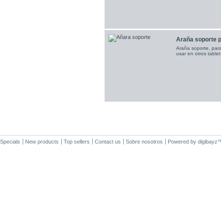
Araña soporte pa
Araña soporte, par
usar en otros table
Specials
New products
Top sellers
Contact us
Sobre nosotros
Powered by
digibayz